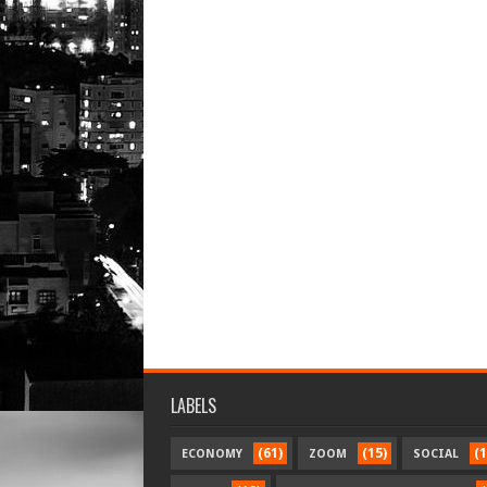
LABELS
(61)
(15)
(1
ECONOMY
ZOOM
SOCIAL