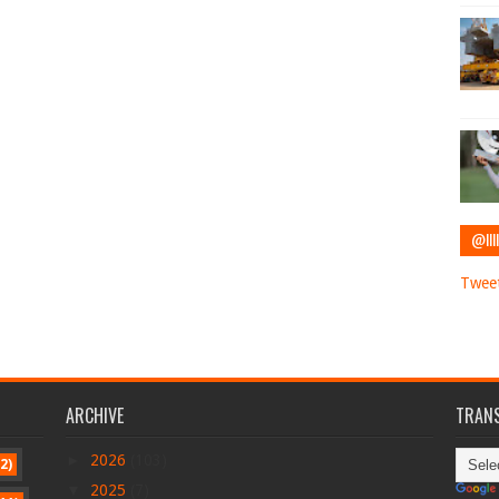
@IIII
Tweet
ARCHIVE
TRANS
►
2026
(103)
2)
▼
2025
(7)