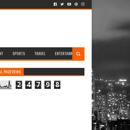
NT
SPORTS
TRAVEL
ENTERTAINMENT
AL PAGEVIEWS
2
4
7
9
8