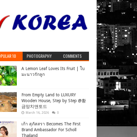
PULAR 10
PHOTOGRAPHY
COMMENTS
A Lemon Leaf Loves Its Fruit | ใบ
มะนาวรักลูก
From Empty Land to LUXURY
Wooden House, Step by Step ‪@황
금망치앤토드
March 16, 2026
0
เก้า สุภัสสรา Becomes The First
Brand Ambassador For Scholl
Thailand