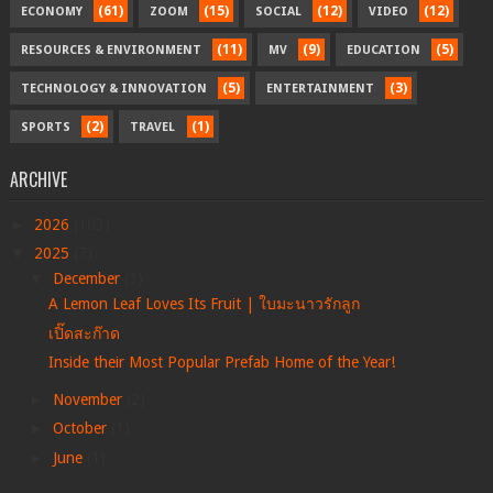
(61)
(15)
(12)
(12)
ECONOMY
ZOOM
SOCIAL
VIDEO
(11)
(9)
(5)
RESOURCES & ENVIRONMENT
MV
EDUCATION
(5)
(3)
TECHNOLOGY & INNOVATION
ENTERTAINMENT
(2)
(1)
SPORTS
TRAVEL
ARCHIVE
►
2026
(103)
▼
2025
(7)
▼
December
(3)
A Lemon Leaf Loves Its Fruit | ใบมะนาวรักลูก
เปิ๊ดสะก๊าด
Inside their Most Popular Prefab Home of the Year!
►
November
(2)
►
October
(1)
►
June
(1)