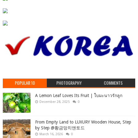
POPULAR 10
PHOTOGRAPHY
COMMENTS
A Lemon Leaf Loves Its Fruit | ใบมะนาวรักลูก
December 28, 2025
0
From Empty Land to LUXURY Wooden House, Step
by Step ‪@황금망치앤토드
March 16, 2026
0