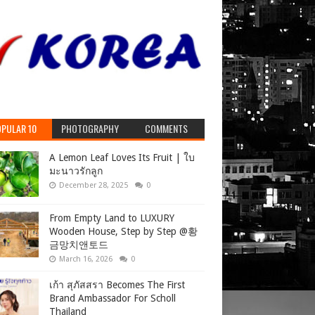
PULAR 10
PHOTOGRAPHY
COMMENTS
A Lemon Leaf Loves Its Fruit | ใบ
มะนาวรักลูก
December 28, 2025
0
From Empty Land to LUXURY
Wooden House, Step by Step ‪@황
금망치앤토드
March 16, 2026
0
เก้า สุภัสสรา Becomes The First
Brand Ambassador For Scholl
Thailand