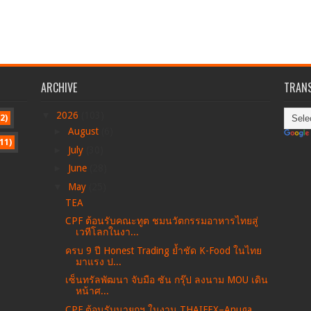
ARCHIVE
TRANS
▼
2026
(103)
2)
►
August
(6)
11)
►
July
(30)
►
June
(28)
▼
May
(25)
TEA
CPF ต้อนรับคณะทูต ชมนวัตกรรมอาหารไทยสู่
เวทีโลกในงา...
ครบ 9 ปี Honest Trading ย้ำชัด K-Food ในไทย
มาแรง ป...
เซ็นทรัลพัฒนา จับมือ ซัน กรุ๊ป ลงนาม MOU เดิน
หน้าศ...
CPF ต้อนรับนายกฯ ในงาน THAIFEX–Anuga