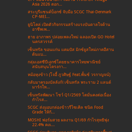
Asia 2026 ตอก...
สระบุรีแซนด์บ็อกซ์ จับมือ SCGC Thai-Denmark
CP-MEI...
ยูนิโคล่ เปิดตัวกิจกรรมสร้างแรงบันดาลใจด้าน
อาชีพเพ...
ฮาย อาภาพร ปล่อยเพลงใหม่ ฉลองเปิด GO Hotel
นครสวรรค์
เซ็นทรัล ขอนแก่น แคมปัส มิกซ์ยูสใหม่ภาคอีสาน
ต้นแบ...
กลุ่มเอสซีบีเอกซ์โดยธนาคารไทยพาณิชย์
สนับสนุนโครงกา...
หม้อหุงข้าว (โจอี้ ภูวศิษฐ์ Feat.พั้นช์ วรกาญจน์)
กลับมาครองบัลลังก์! เซ็นทรัล พระราม 2 แลนด์
มาร์กให...
เซ็นทรัลพัฒนา โชว์ Q1/2569 โตมั่นคงต่อเนื่อง
กำไรส...
SCGC ส่งมอบกล่องข้าวรีไซเคิล ชนิด Food
Grade ให้กั...
MOSHI ฟอร์มสวย ผลงาน Q1/69 กำไรสุทธิพุ่ง
22.4% คงเ...