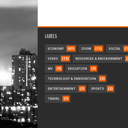
LABELS
(61)
(15)
(1
ECONOMY
ZOOM
SOCIAL
(12)
(
VIDEO
RESOURCES & ENVIRONMENT
(9)
(5)
MV
EDUCATION
(5)
TECHNOLOGY & INNOVATION
(3)
(2)
ENTERTAINMENT
SPORTS
(1)
TRAVEL