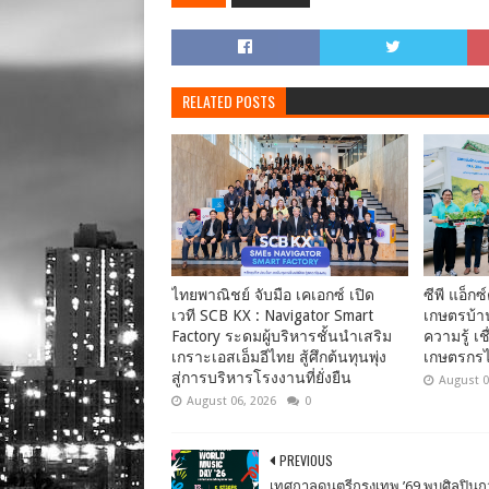
RELATED POSTS
ไทยพาณิชย์ จับมือ เคเอกซ์ เปิด
ซีพี แอ็กซ์
เวที SCB KX : Navigator Smart
เกษตรบ้า
Factory ระดมผู้บริหารชั้นนำเสริม
ความรู้ เ
เกราะเอสเอ็มอีไทย สู้ศึกต้นทุนพุ่ง
เกษตรกรไท
สู่การบริหารโรงงานที่ยั่งยืน
August 0
August 06, 2026
0
PREVIOUS
เทศกาลดนตรีกรุงเทพ ’69 พบศิลปินกว