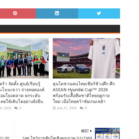
ตร้า จัดตั้ง ศูนย์เรียนรู้
ฮุนไดชวนคนไทยเชียร์ช้างศึก ศึก
นโนนเขวา ถ่ายทอดองค์
ASEAN Hyundai Cup™ 2026
ชื่อมโยงตลาด ยกระดับ
พร้อมรับเสื้อทีมชาติไทยฤดูกาล
ยให้เติบโตอย่างยั่งยืน
ใหม่ เมื่อไทยคว้าชัยเกมเหย้า
6, 2026
0
July 31, 2026
0
NEXT
่า 30
SAK โชว์การเติบโตเชิงคุณภาพ Q1/2569