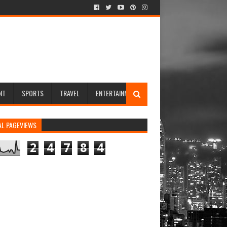
NT
SPORTS
TRAVEL
ENTERTAINMENT
AL PAGEVIEWS
2
4
7
8
4