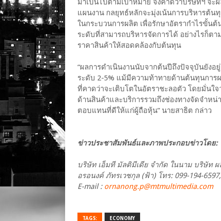
มาเป็นไปตามเป้าหมาย จึงคาดว่าบริษัทฯ จะผ
แผนงาน กลยุทธ์หลักจะมุ่งเน้นการบริหารต้นทุน
ในกระบวนการผลิต เพื่อรักษาอัตรากำไรขั้นต้นไม่
ระดับที่สามารถบริหารจัดการได้ อย่างไรก็ตาม จ
ราคาสินค้าให้สอดคล้องกับต้นทุน
“ผลการดำเนินงานนับจากต้นปีถึงปัจจุบันยังอยู
ระดับ 2-5% แม้มีความท้าทายด้านต้นทุนการ
ที่คาดว่าจะเติบโตในอัตราชะลอตัว โดยมั่นใจ
ด้านสินค้าและบริการรวมถึงช่องทางจัดจำหน่
ตอบแทนที่ดีให้แก่ผู้ถือหุ้น” นายสาธิต กล่าว
ข่าวประชาสัมพันธ์และภาพประกอบข่าวโดย:
บริษัท เอ็มที มัลติมีเดีย จำกัด ในนาม บริษั
อรอนงค์ ภัทรเวชกุล (ฟ้า) โทร: 099-194-6597
E-mail :
ornanong.p@mtmultimedia.com
TAGS:
ECONOMY