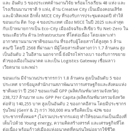
และ อันดับ
5
ของประเทศด้านงานวิจัย พร้อมโรงเรียน
48
แห่ง และ
โรงเรียนนานาชาติ
9
แห่ง
,
ด้าน
Creative City
เป็นเมืองคอนเสิร์ต
และมิวสิคเฟส อีกทั้ง
MICE City
ที่รองรับการประชุมตลอดปี ทำให้
ขอนแก่น ติด
Top 4
ของประเทศ เมือง
MICE
ในปี
2025
และล่าสุด
กับเป้าหมายการเป็น
Eco-City
เมืองอัจฉริยะสีเขียว รับ
Net-Zero
ใน
ขณะเดียวกัน ด้าน
Infrastructure
ที่โตต่อเนื่อง โดยเฉพาะท่า
อากาศยานนานาชาติขอนแก่น ที่รองรับผู้โดยสารได้สูงสุด
5
ล้าน
คน
/
ปี โดยปี
2568
ที่ผ่านมา มีผู้โดยสารเดินทางกว่า
1.7
ล้านคน สูง
เป็นอันดับ
2
ในอีสาน นอกจากนี้ ยังมีรถไฟรางเบา รองรับการขยาย
ตัวของเมืองในอนาคต และเป็น
Logistics Gateway
เชื่อมลาว
เวียดนาม และพม่า
ขอนแก่น มีจำนวนประชากรกว่า
1.8
ล้านคน สูงเป็นอันดับ
5
ของ
ประเทศ จากข้อมูลสำนักงานสภาพัฒนาการเศรษฐกิจและสังคมแห่ง
ชาติเผยว่า ปี
2567
ขอนแก่นมี
GPP
(ผลิตภัณฑ์มวลรวมจังหวัด)
238,727
ล้านบาท และ
GPP Per Capita
(ผลิตภัณฑ์มวลรวมจังหวัด
ต่อหัว)
14
0
,255
บาท สูงเป็นอันดับ
2
ของภาคอีสาน โดยมีประชากร
รุ่นใหม่ (
GenY & Z)
กว่า
760,000
คน หรือคิดเป็น
42
% ของ
ประชากรทั้งหมด
*
(ไม่รวมประชากรแฝง) ทำให้ขอนแก่นเป็นเมืองที่
เต็มไปด้วย
Young energy,
ความคิดสร้างสรรค์ และเศรษฐกิจที่โต
ต่อเนื่อง พร้อมก้าวสู่เมืองแห่งอนาคตที่คนรุ่นใหม่อยากใช้ชีวิต