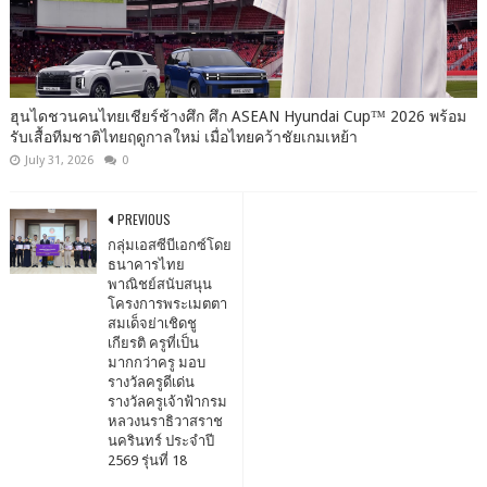
ฮุนไดชวนคนไทยเชียร์ช้างศึก ศึก ASEAN Hyundai Cup™ 2026 พร้อม
รับเสื้อทีมชาติไทยฤดูกาลใหม่ เมื่อไทยคว้าชัยเกมเหย้า
July 31, 2026
0
PREVIOUS
กลุ่มเอสซีบีเอกซ์โดย
ธนาคารไทย
พาณิชย์สนับสนุน
โครงการพระเมตตา
สมเด็จย่าเชิดชู
เกียรติ ครูที่เป็น
มากกว่าครู มอบ
รางวัลครูดีเด่น
รางวัลครูเจ้าฟ้ากรม
หลวงนราธิวาสราช
นครินทร์ ประจำปี
2569 รุ่นที่ 18