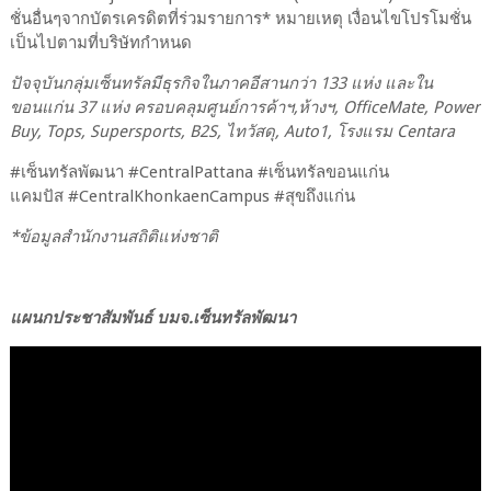
ชั่นอื่นๆจากบัตรเครดิตที่ร่วมรายการ
*
หมายเหตุ เงื่อนไขโปรโมชั่น
เป็นไปตามที่บริษัทกำหนด
ปัจจุบันกลุ่มเซ็นทรัลมีธุรกิจในภาคอีสานกว่า
133
แห่ง และใน
ขอนแก่น
37
แห่ง ครอบคลุมศูนย์การค้าฯ
,
ห้างฯ
, OfficeMate, Power
Buy, Tops, Supersports, B2S,
ไทวัสดุ
, Auto1,
โรงแรม Centara
#เซ็นทรัลพัฒนา #CentralPattana #เซ็นทรัลขอนแก่น
แคมปัส #CentralKhonkaenCampus #สุขถึงแก่น
*ข้อมูลสำนักงานสถิติแห่งชาติ
แผนกประชาสัมพันธ์ บมจ.เซ็นทรัลพัฒนา