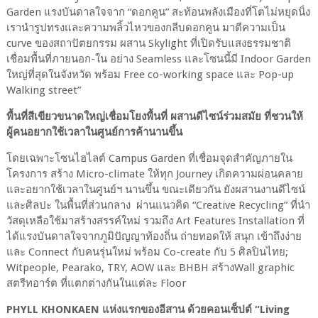
Garden
แรงบันดาลใจจาก
“
ดอกคูน
”
สะท้อนพลังเมืองที่โตไม่หยุดนิ่ง
เรานำรูปทรงและความพลิ้วไหวของกลีบดอกคูน มาตีความเป็น
curve
ของสถาปัตยกรรม ผสาน
Skylight
ที่เปิดรับแสงธรรมชาติ
เชื่อมพื้นที่ภายนอก
-
ใน อย่าง
Seamless
และโซนนี้มี
Indoor Garden
ใหญ่ที่สุดในจังหวัด พร้อม
Free co-working space
และ
Pop-up
Walking street
”
พื้นที่สีเขียวขนาดใหญ่เชื่อมโยงพื้นที่ ผสานดีไซน์ร่วมสมัย ที่ชวนให้
ผู้คนอยากใช้เวลาในศูนย์การค้านานขึ้น
โดยเฉพาะโซนไฮไลต์
Campus Garden
ที่เชื่อมจุดสำคัญภายใน
โครงการ สร้าง
Micro-climate
ให้ทุก
Journey
เกิดความผ่อนคลาย
และอยากใช้เวลาในศูนย์ฯ นานขึ้น ขณะเดียวกัน ยังผสานงานดีไซน์
และศิลปะ ในพื้นที่ส่วนกลาง
ผ่านแนวคิด “
Creative Recycling”
ที่นำ
วัสดุเหลือใช้มาสร้างสรรค์ใหม่ รวมถึง
Art Features Installation
ที่
ได้แรงบันดาลใจจากภูมิปัญญาท้องถิ่น ถ่ายทอดให้ สนุก เข้าถึงง่าย
และ
Connect
กับคนรุ่นใหม่ พร้อม
Co-create
กับ
5
ศิลปินไทย
;
Witpeople, Pearako, TRY, AOW
และ
BHBH
สร้าง
Wall graphic
สตรีทอาร์ต ที่แตกต่างกันในแต่ละ Floor
PHYLL KHONKAEN
แห่งแรกของอีสาน ด้วยคอนเซ็ปต์ “
Living