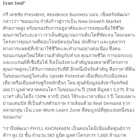
Isan Soul”
กรี เดชชัย
President, Residence Business
บมจ. เซ็นทรัลพัฒนา
กล่าวว่า “ขอนแก่น กำลังก้าวสู่การเป็น
New Growth Market
ศักยภาพสูง พร้อมรองรับการอยู่อาศัยและการลงทุนเพื่อใช้ชีวิต
คุณภาพในระยะยาว เราเห็นสัญญาณการเติบโตที่ชัดเจน โดยเฉพาะ
โครงการคุณภาพที่ตอบโจทย์คนรุ่นใหม่ นักศึกษา และบุคลากร
ทางการแพทย์ที่เข้ามาใช้ชีวิตและทำงานอย่างต่อเนื่อง ซึ่งคน
ขอนแก่นยุคใหม่ให้ความสำคัญกับทำเล คุณภาพชีวิต การออกแบบ
และแบรนด์ที่เชื่อถือได้ จึงเป็นจังหวะสำคัญของตลาดที่โครงการ
คุณภาพสูงจะได้รับการตอบรับที่ดี อีกหนึ่งปัจจัยสำคัญ คือราคาที่ดิน
ในขอนแก่นอยู่ในระดับ
Upside Potential
เมื่อเทียบกับเมืองท่อง
เที่ยวหรือเมืองเศรษฐกิจหลักอื่นๆ โดย ศูนย์ข้อมูลอสังหาริมทรัพย์
เผยว่า มูลค่าตลาดคอนโดฯ ในขอนแก่น ปี
2568
มีมูลค่า
5,575
ล้าน
บาท* เติบโตถึง
150%
จากปี
2565
ใช้ระยะเวลาเพียง
3
ปี โดยเฉพาะ
ย่านแคมปัส ที่เป็นทำเลศักยภาพ รายล้อมด้วย
Real Demand
จาก
หลายกลุ่ม เป็น
Live-Work-Learn Zone
ที่สมบูรณ์ที่สุดแห่งหนึ่งของ
ขอนแก่น”
“
เราจึงพัฒนา
PHYLL KHONKAEN
เป็นคอนโดมิเนียมติดศูนย์การ
ค้าฯ สูง
33
ชั้น จำนวน
583
ยูนิต มูลค่าโครงการ
1,600
ล้านบาท