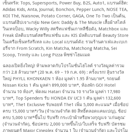
เซ็นทรัล
:
Tops, Supersports, Power Buy, B2S, Auto1,
แบรนด์ฮิต:
Adidas Kids, Anta,
Journal, Bonchon, Pepper Lunch, NOSE TEA,
KOI Thé, Naisnow, Potato Corner, GAGA, One To Two
เป็นต้น
,
แบรนด์ฮิปเจาะกลุ่ม
New Gen
:
Daddy & The Muscle
เสื้อผ้าสไตล์
วินเทจป็อบ
, Wacky Willy
สตรีทแฟชั่นเกาหลีชื่อดัง
, Matchbox
และ
Freak
มัลติแบรนด์สตรีทแฟชั่น และ
KIS
มัลติแบรนด์
Beauty Store
ในเครือเซ็นทรัลรีเทล และ
Local
แบรนด์ดัง:
รวมร้านคาเฟ่และเบเก
อรี่จาก
From Scratch, Kin Matcha, Matchong Matcha, Sei
Scoop, Trinity
และ
Long Pizza พิซซ่าโฮมเมด
ฉลองเปิดยิ่งใหญ่
!
ห้ามพลาดกับโปรโมชั่นไฮไลต์ รางวัลมูลค่ารวม
กว่า
2.8
ล้านบาท
*
(
20
พ.ค.
69 – 19
ก.ค.
69) :
ครั้งแรก
!
ลุ้นรางวัล
ใหญ่
PHYLL KHONKAEN 1
ห้อง มูลค่า
1.95
ล้านบาท
*,
รถยนต์
Nissan Kicks 1
คัน มูลค่า
899,000
บาท
*,
ห้องพัก
GO! Hotel
จำนวน
10
ห้อง
*,
พัดลม
Hatari
จำนวน
10
รางวัล มูลค่า
17,980
บาท
*, Top Spenders
รับ
HONDA EV UC3 1
คัน มูลค่า
132,600
บาท
*, The1 Exclusive
รับพอยท์
The1
เพิ่ม
5,000
คะแนน
*
เมื่อช้อป
ครบ
15,000
บาท
*/
วัน (จำนวนจำกัด
80
สิทธิ์ตลอดแคมเปญ)
,
ช้อป
ครบ
5,000
บาท
*
ขึ้นไป รับฟรี
!
กระเป๋าผ้าหรือพวงกุญแจ
‘
แก่นคูณ
’
(จำนวนจำกัด)
,
ช้อปครบ
2,000
บาทขึ้นไป
/
ใบเสร็จ รับฟรี
!
บัตรชม
ภาพยนตร์
Major Cineplex
จำนวน
1
ใบ (จำนวนจำกัด) และโปรโม