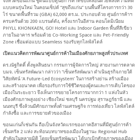
จังหวัดขอนแก่น
ชูต้นแบบศูนย์การค้าที่ขับเคลื่อนด้วยพลังความคิด
แบบคนรุ่นใหม่ ในคอนเซ็ปต์ “สุขถึงแก่น” บนพื้นที่โครงการกว่า
30
ไร่ ขนาดพื้นที่รวม (
GBA
)
62,000
ตร.ม. ประกอบด้วย ศูนย์การค้าฯ
ครบครันด้วย
200
แบรนด์ดัง
,
ครั้งแรกในอีสาน
คอนโดมิเนียม
PHYLL KHONKAEN, GO! Hotel
และ
Indoor Garden
พื้นที่สีเขียว
ภายในอาคาร พร้อมด้วย
Co-Working Space
และ
Pet-Friendly
Zone
เชื่อมต่อแบบ
Seamless
รองรับทุกไลฟ์สไตล์
เปิดแนวคิดการพัฒนาศูนย์การค้าในเมืองศักยภาพสูงทั่วประเทศ
ดร.ณัฐกิตติ์ ตั้งพูลสินธนา กรรมการผู้จัดการใหญ่ สายงานการตลาด
บมจ. เซ็นทรัลพัฒนา
กล่าวว่า “เซ็นทรัลพัฒนา ดำเนินธุรกิจภายใต้
วิสัยทัศน์ ‘
A Future-Led Ecosystem’
ในการสร้างย่าน สร้างเมือง
และสร้างอนาคต เพื่อรองรับการใช้ชีวิตของผู้คนและการเติบโตของ
เมืองในระยะยาว จึงเห็นการขยายโครงการมากกว่า
1
แห่งในหัว
เมืองศักยภาพสูงอย่าง เชียงใหม่ ชลบุรี นครปฐม สุราษฎร์ธานี และ
นนทบุรี ซึ่งล้วนมีศักยภาพทั้งด้านเศรษฐกิจ การท่องเที่ยว ไลฟ์สไตล์
กำลังซื้อ และการขยายตัวของเมือง
ขอนแก่นก็เช่นกัน ถือเป็นจังหวัดแรกของภาคอีสานที่มีศูนย์การค้า
เซ็นทรัล
2
แห่ง สะท้อนบทบาทของเมืองในฐานะ
Regional Hub
สำคัญในหลายมิติ โดยเซ็นทรัลพัฒนา ได้บุกเบิกศักยภาพของเมือง