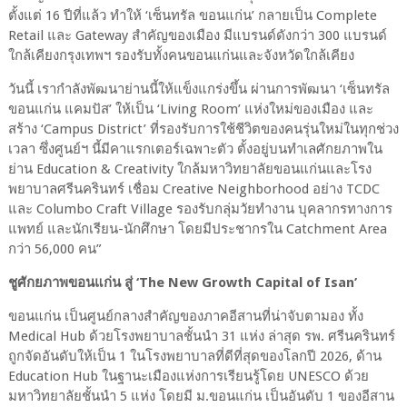
ตั้งแต่
16
ปีที่แล้ว ทำให้ ‘เซ็นทรัล ขอนแก่น’ กลายเป็น
Complete
Retail
และ
Gateway
สำคัญของเมือง มีแบรนด์ดังกว่า
300
แบรนด์
ใกล้เคียงกรุงเทพฯ รองรับทั้งคนขอนแก่นและจังหวัดใกล้เคียง
วันนี้ เรากำลังพัฒนาย่านนี้ให้แข็งแกร่งขึ้น ผ่านการพัฒนา ‘เซ็นทรัล
ขอนแก่น แคมปัส’ ให้เป็น ‘
Living Room’
แห่งใหม่ของเมือง และ
สร้าง ‘
Campus District’
ที่รองรับการใช้ชีวิตของคนรุ่นใหม่ในทุกช่วง
เวลา ซึ่งศูนย์ฯ นี้มีคาแรกเตอร์เฉพาะตัว ตั้งอยู่บนทำเลศักยภาพใน
ย่าน
Education & Creativity
ใกล้มหาวิทยาลัยขอนแก่นและโรง
พยาบาลศรีนครินทร์ เชื่อม
Creative Neighborhood
อย่าง
TCDC
และ
Columbo Craft Village
รองรับกลุ่มวัยทำงาน บุคลากรทางการ
แพทย์ และนักเรียน-นักศึกษา โดยมีประชากรใน
Catchment Area
กว่า
56,000
คน
”
ชูศักยภาพขอนแก่น สู่
‘The New Growth Capital of Isan’
ขอนแก่น เป็นศูนย์กลางสำคัญของภาคอีสานที่น่าจับตามอง ทั้ง
Medical Hub
ด้วยโรงพยาบาลชั้นนำ
31
แห่ง ล่าสุด รพ
.
ศรีนครินทร์
ถูกจัดอันดับให้เป็น
1
ในโรงพยาบาลที่ดีที่สุดของโลกปี
2026,
ด้าน
Education Hub
ในฐานะเมืองแห่งการเรียนรู้โดย
UNESCO
ด้วย
มหาวิทยาลัยชั้นนำ
5
แห่ง โดยมี ม
.
ขอนแก่น เป็นอันดับ
1
ของอีสาน