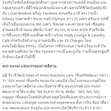
รองรับไลฟ์สไตล์กลุ่มนักศึกษา บุคลากรทางการแพทย์ คนเมือง และ
กลุ่มครอบครัว มีดีไซน์เอกลักษณ์เฉพาะตัว ผสานวิถีชีวิตทันสมัยเข้า
กับ
Local Wisdom
พร้อม
Facilities
ครบครัน อาทิ สระว่ายน้ำ
Infinity
บนดาดฟ้า ขนาด
Half-Olympic
ยาว
25
เมตร พร้อมจากุซซี่
เห็นวิวเมืองขอนแก่น
360
องศา
,
ฟิตเนส และสกายเลานจ์ เชื่อมต่อ
สวนลอยฟ้าด้วยแนวคิดนั่ง “แคร่” สบายๆ
,
พาแลง สเปซ สำหรับจัด
ปาร์ตี้และบาร์บีคิวบนชั้นดาดฟ้า พร้อม
Study Lounge & Laundry
Café
สำหรับนั่งทำงาน-อ่านหนังสือ และ
EV Charger
โดย
คอนโดมิเนียม
PHYLL
เป็นโครงการที่ประสบความสำเร็จมาแล้วใน
หลายทำเลศักยภาพ เช่น กรุงเทพฯ กระบี่ และภูเก็ต รวมถึงนครปฐมที่
กำลังจะเปิดตัวในปีนี้”
GO! Hotel
แห่งแรกของภาคอีสาน
ภูมิ จิราธิวัฒน์
Head of Hotel Business
บมจ. เซ็นทรัลพัฒนา
กล่าว
ว่า
“GO! Hotel
เซ็นทรัล ขอนแก่น แคมปัส เป็นโรงแรมแบรนด์ใหม่
แห่งแรกในภาคอีสาน และเป็นสาขาที่
6
ของแบรนด์
GO! Hotel
พัฒนาภายใต้แนวคิด “สุข สะดวก สบาย สุดคุ้ม
- Get, Set, GO,
Happy
” เพื่อตอบโจทย์นักเดินทางยุคใหม่ที่มองหาประสบการณ์การ
พักผ่อนแบบ
Lifestyle-connected experience
ทั้งการกิน ช้อป เที่ยว
และ
Workcation
ปัจจุบัน
GO! Hotel
เปิดให้บริการแล้ว
5
สาขา