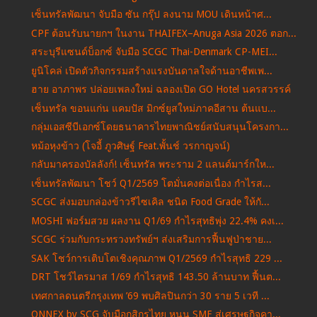
เซ็นทรัลพัฒนา จับมือ ซัน กรุ๊ป ลงนาม MOU เดินหน้าศ...
CPF ต้อนรับนายกฯ ในงาน THAIFEX–Anuga Asia 2026 ตอก...
สระบุรีแซนด์บ็อกซ์ จับมือ SCGC Thai-Denmark CP-MEI...
ยูนิโคล่ เปิดตัวกิจกรรมสร้างแรงบันดาลใจด้านอาชีพเพ...
ฮาย อาภาพร ปล่อยเพลงใหม่ ฉลองเปิด GO Hotel นครสวรรค์
เซ็นทรัล ขอนแก่น แคมปัส มิกซ์ยูสใหม่ภาคอีสาน ต้นแบ...
กลุ่มเอสซีบีเอกซ์โดยธนาคารไทยพาณิชย์สนับสนุนโครงกา...
หม้อหุงข้าว (โจอี้ ภูวศิษฐ์ Feat.พั้นช์ วรกาญจน์)
กลับมาครองบัลลังก์! เซ็นทรัล พระราม 2 แลนด์มาร์กให...
เซ็นทรัลพัฒนา โชว์ Q1/2569 โตมั่นคงต่อเนื่อง กำไรส...
SCGC ส่งมอบกล่องข้าวรีไซเคิล ชนิด Food Grade ให้กั...
MOSHI ฟอร์มสวย ผลงาน Q1/69 กำไรสุทธิพุ่ง 22.4% คงเ...
SCGC ร่วมกับกระทรวงทรัพย์ฯ ส่งเสริมการฟื้นฟูป่าชาย...
SAK โชว์การเติบโตเชิงคุณภาพ Q1/2569 กำไรสุทธิ 229 ...
DRT โชว์ไตรมาส 1/69 กำไรสุทธิ 143.50 ล้านบาท ฟื้นต...
เทศกาลดนตรีกรุงเทพ ’69 พบศิลปินกว่า 30 ราย 5 เวที ...
ONNEX by SCG จับมือกสิกรไทย หนุน SME สู่เศรษฐกิจคา...