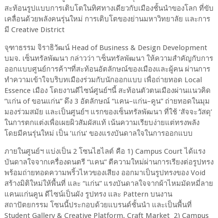
สะท้อนรูปแบบการเติบโตในทิศทางเดียวกับเมืองชั้นนำของโลก ที่ขับ
เคลื่อนด้วยพลังคนรุ่นใหม่ การเติบโตของย่านมหาวิทยาลัย และการ
มี
Creative District
จุฑาธรรม จิราธิวัฒน์
Head of Business & Design Development
บมจ. เซ็นทรัลพัฒนา
กล่าวว่า “เซ็นทรัลพัฒนา ให้ความสำคัญกับการ
ออกแบบศูนย์การค้าฯที่สะท้อนอัตลักษณ์ของเมืองและผู้คน ผ่านการ
ทำความเข้าใจบริบทเมืองร่วมกับนักออกแบบ เพื่อถ่ายทอด
Local
Essence
เมือง โดยงานดีไซน์ศูนย์ฯนี้ สะท้อนตัวตนเมืองผ่านแนวคิด
“แก่น
of
ขอนแก่น”
ดึง 3 อัตลักษณ์ “แคน–แก่น–คูน” ถ่ายทอดในมุม
มองร่วมสมัย และเป็นศูนย์ฯ แรกของเซ็นทรัลพัฒนา ที่ใช้
‘
สัจจะวัสดุ
’
ในการตกแต่งเพื่อเผยผิวสัมผัสแท้ เน้นความเรียบง่ายแต่ทรงพลัง
โดยมีคนรุ่นใหม่ เป็น
‘
แก่น
’ ของแรงบันดาลใจในการออกแบบ
ภายในศูนย์ฯ
แบ่งเป็น
2
โซนไฮไลต์
คือ
1) Campus Court
ได้แรง
บันดาลใจจากเครื่องดนตรี
“
แคน
”
ตีความใหม่ผ่านการเรียงต่อรูปทรง
พร้อมถ่ายทอดความพริ้วไหวของเสียง ออกมาเป็นรูปทรงของ
Void
สร้างมิติใหม่ให้พื้นที่ และ “แก่น” แรงบันดาลใจจากผ้าไหมมัดหมี่ลาย
แคนแก่นคูน ดีไซน์เป็นผัง รูปทรง และ
Pattern
บนงาน
สถาปัตยกรรม โซนนี้ประกอบด้วยแบรนด์ชั้นนำ และเป็นพื้นที่
Student Gallery & Creative Platform, Craft Market 2)
Campus