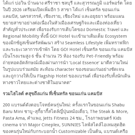
ได้แก่ บ่อวิน บ้านฉาง ศรีราชา ชลบุรี และสุวรรณภูมิ แอร์พอร์ต โดย
ในปี
2026
เตรียมเปิดเพิ่มอีก
5
สาขา ได้แก่ เซ็นทรัล ขอนแก่น
แคมปัส
,
นครสวรรค์
,
เชียงราย
,
เชียงใหม่ และอยุธยา พร้อมแผน
ขยายสาขาอย่างต่อเนื่องในหัวเมืองเศรษฐกิจและเมืองท่องเที่ยว
สำคัญทั่วประเทศ เพื่อรองรับการเติบโตของ
Domestic Travel
และ
Regional Mobility
ทั้งนี้
GO! Hotel
จะเข้ามาเติมเต็ม
Ecosystem
ของมิกซ์ยูสเซ็นทรัลพัฒนา สร้าง
Seamless Lifestyle
เพิ่มทราฟฟิก
และระยะเวลาการเข้าพัก โดย
GO! Hotel
เซ็นทรัล ขอนแก่น แคมปัส
เป็นโรงแรมสูง
6
ชั้น จำนวน
75
ห้อง รองรับ
Pet-Friendly
พร้อม
ถ่ายทอดอัตลักษณ์เมืองผ่านการนำ ‘
Local Essence’
มาตีความใหม่
ในรูปแบบร่วมสมัย สะท้อน
character
ของขอนแก่นอย่างชัดเจน
และถูกวางให้เป็น
Flagship Hotel
ของแบรนด์ เพื่อรองรับทั้งนักเดิน
ทางชาวไทยและต่างชาติในอนาคต”
รวมไฮไลต์
#
สุขถึงแก่น ที่เซ็นทรัล ขอนแก่น แคมปัส
200
แบรนด์ดังตอบโจทย์คนรุ่นใหม่
:
ครั้งแรกในขอนแก่น
Shabu
Baru Mini
ชาบู–สุกี้ยากี้สไตล์ญี่ปุ่นหม้อเดี่ยว
, The Steak & More,
Pasta Ama,
คำแพง
, Jetts Fitness 24
ชม
.,
โรงภาพยนตร์
Kids
cinema
จาก
Major Cineplex, SUNNIES
ไลฟ์สไตล์ไอเทมสุดฮิต
ของคนรุ่นใหม่กับกระบอกน้ำ
Customizable
เป็นต้น
,
แบรนด์เครือ