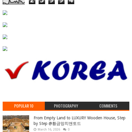
POPULAR 10
PHOTOGRAPHY
COMMENTS
From Empty Land to LUXURY Wooden House, Step
by Step ‪@황금망치앤토드
March 16, 2026
0