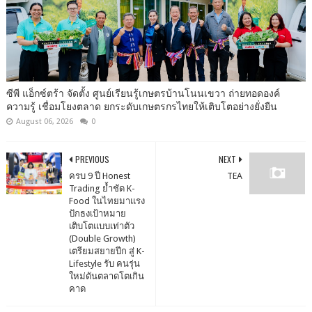
ซีพี แอ็กซ์ตร้า จัดตั้ง ศูนย์เรียนรู้เกษตรบ้านโนนเขวา ถ่ายทอดองค์
ความรู้ เชื่อมโยงตลาด ยกระดับเกษตรกรไทยให้เติบโตอย่างยั่งยืน
August 06, 2026
0
PREVIOUS
NEXT
ครบ 9 ปี Honest
TEA
Trading ย้ำชัด K-
Food ในไทยมาแรง
ปักธงเป้าหมาย
เติบโตแบบเท่าตัว
(Double Growth)
เตรียมสยายปีก สู่ K-
Lifestyle รับ คนรุ่น
ใหม่ดันตลาดโตเกิน
คาด