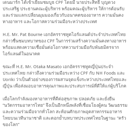
เดนมาร์ก ได้เข้าเยี่ยมชมบูธ CPF โดยมี นายประสิทธิ์ บุญดวง
ประเสริฐ ประธานคณะผู้บริหาร พร้อมคณะผู้บริหาร ให้การต้อนรับ
และร่วมแลกเปลี่ยนมุมมองเกี่ยวกับอนาคตของอาหาร ความมั่นคง
ทางอาหาร และโอกาสความร่วมมือระหว่างประเทศ
H.E. Mr. Pat Bourne เอกอัครราชทูตไอร์แลนด์ประจำประเทศไทย
กล่าวชื่นชมบทบาทของ CPF ในการร่วมสร้างความมั่นคงทางอาหาร
พร้อมแสดงความเชื่อมั่นต่อโอกาสความร่วมมือกับพันธมิตรจาก
ไอร์แลนด์ในอนาคต
ขณะที่ H.E. Mr. Otaka Masato เอกอัครราชทูตญี่ปุ่นประจำ
ประเทศไทย กล่าวถึงความร่วมมือระหว่าง CPF กับ NH Foods และ
Uoriki ว่าเป็นตัวอย่างของการผสานจุดแข็งระหว่างประเทศไทยและ
ญี่ปุ่น เพื่อส่งมอบอาหารคุณภาพและประสบการณ์ที่ดีให้แก่ผู้บริโภค
เมื่อโลกกำลังมองหาอาหารที่ดีต่อสุขภาพ ปลอดภัย และยั่งยืน
“นวัตกรรมอาหารไทย” จึงเป็นอีกหนึ่งพลังที่เชื่อมโยงผู้คน วัฒนธรรม
และความร่วมมือจากทั่วโลก สะท้อนศักยภาพอุตสาหกรรมอาหาร
ไทยบนเวทีนานาชาติ และตอกย้ำบทบาทประเทศไทยในฐานะ “ครัว
ของโลก”