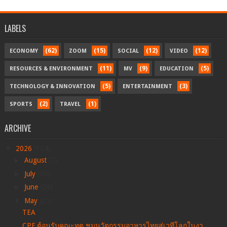
LABELS
(62)
(15)
(12)
(12)
ECONOMY
ZOOM
SOCIAL
VIDEO
(11)
(9)
(5)
RESOURCES & ENVIRONMENT
MV
EDUCATION
(5)
(3)
TECHNOLOGY & INNOVATION
ENTERTAINMENT
(2)
(1)
SPORTS
TRAVEL
ARCHIVE
▼
2026
(104)
►
August
(7)
►
July
(30)
►
June
(28)
▼
May
(25)
TEA
CPF ต้อนรับคณะทูต ชมนวัตกรรมอาหารไทยสู่เวทีโลกในงา...