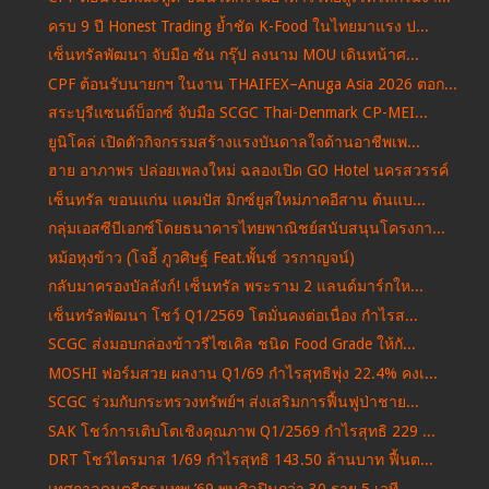
ครบ 9 ปี Honest Trading ย้ำชัด K-Food ในไทยมาแรง ป...
เซ็นทรัลพัฒนา จับมือ ซัน กรุ๊ป ลงนาม MOU เดินหน้าศ...
CPF ต้อนรับนายกฯ ในงาน THAIFEX–Anuga Asia 2026 ตอก...
สระบุรีแซนด์บ็อกซ์ จับมือ SCGC Thai-Denmark CP-MEI...
ยูนิโคล่ เปิดตัวกิจกรรมสร้างแรงบันดาลใจด้านอาชีพเพ...
ฮาย อาภาพร ปล่อยเพลงใหม่ ฉลองเปิด GO Hotel นครสวรรค์
เซ็นทรัล ขอนแก่น แคมปัส มิกซ์ยูสใหม่ภาคอีสาน ต้นแบ...
กลุ่มเอสซีบีเอกซ์โดยธนาคารไทยพาณิชย์สนับสนุนโครงกา...
หม้อหุงข้าว (โจอี้ ภูวศิษฐ์ Feat.พั้นช์ วรกาญจน์)
กลับมาครองบัลลังก์! เซ็นทรัล พระราม 2 แลนด์มาร์กให...
เซ็นทรัลพัฒนา โชว์ Q1/2569 โตมั่นคงต่อเนื่อง กำไรส...
SCGC ส่งมอบกล่องข้าวรีไซเคิล ชนิด Food Grade ให้กั...
MOSHI ฟอร์มสวย ผลงาน Q1/69 กำไรสุทธิพุ่ง 22.4% คงเ...
SCGC ร่วมกับกระทรวงทรัพย์ฯ ส่งเสริมการฟื้นฟูป่าชาย...
SAK โชว์การเติบโตเชิงคุณภาพ Q1/2569 กำไรสุทธิ 229 ...
DRT โชว์ไตรมาส 1/69 กำไรสุทธิ 143.50 ล้านบาท ฟื้นต...
เทศกาลดนตรีกรุงเทพ ’69 พบศิลปินกว่า 30 ราย 5 เวที ...