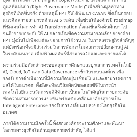
บุคลากรที่เหมาะสม (
Right People)
และภายใต้โมเดลการกำกับ
ดูแลที่แม่นยำ (
Right Governance Model)”
เพื่อสร้างมูลค่าทาง
ธุรกิจที่เกิดขึ้นจริง ด้วยเหตุนี้
FPT
จึงได้พัฒนา
CASAN
ซึ่งเป็นกรอบ
แนวคิดความสามารถด้าน
AI 5
ระดับ เพื่อช่วยให้องค์กรมี
roadmap
ที่ชัดเจนในการทำ
AI Transformation
ตั้งแต่ขั้นเริ่มต้นศึกษา ไป
จนถึงการยกระดับให้
AI
กลายเป็นขีดความสามารถหลักขององค์กร
FPT
มุ่งมั่นไม่เพียงแต่จะขยายการใช้งาน
AI
ในภาคเศรษฐกิจสำคัญๆ
แต่ยังพร้อมที่จะมีส่วนร่วมในการพัฒนาโมเดลการเปลี่ยนผ่านสู่
AI
ในระดับมหภาค เพื่อสร้างผลลัพธ์ที่สามารถวัดผลและขยายผลได้
ความร่วมมือดังกล่าวครอบคลุมการศึกษาและบูรณาการเทคโนโลยี
AI, Cloud, IoT
และ
Data Governance
เข้ากับระบบองค์กร
เพื่อ
รองรับการดำเนินงานที่มีความยืดหยุ่น
เชื่อมโยง
และสามารถขยาย
ผลได้ในอนาคต
ทั้งยังสะท้อนวิสัยทัศน์ของเอสซีจีในการนำ
เทคโนโลยีและนวัตกรรมดิจิทัลมาเป็นกลไกสำคัญในการยกระดับ
ขีดความสามารถการแข่งขัน
พร้อมขับเคลื่อนองค์กรสู่การเป็น
Intelligent Enterprise
รองรับการเปลี่ยนแปลงของโลกธุรกิจใน
อนาคต
ภายใต้ความร่วมมือครั้งนี้
ทั้งสององค์กรจะร่วมศึกษาและพัฒนา
โอกาสทางธุรกิจในด้านยุทธศาสตร์สำคัญ
ได้แก่