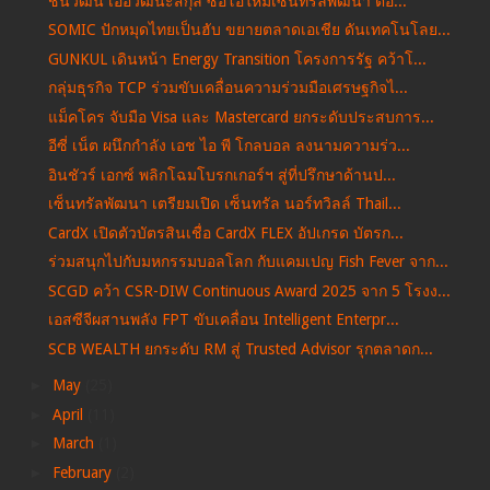
ชนวัฒน์ เอื้อวัฒนะสกุล ซีอีโอใหม่เซ็นทรัลพัฒนา ต่อ...
SOMIC ปักหมุดไทยเป็นฮับ ขยายตลาดเอเชีย ดันเทคโนโลย...
GUNKUL เดินหน้า Energy Transition โครงการรัฐ คว้าโ...
กลุ่มธุรกิจ TCP ร่วมขับเคลื่อนความร่วมมือเศรษฐกิจไ...
แม็คโคร จับมือ Visa และ Mastercard ยกระดับประสบการ...
อีซี่ เน็ต ผนึกกำลัง เอช ไอ พี โกลบอล ลงนามความร่ว...
อินชัวร์ เอกซ์ พลิกโฉมโบรกเกอร์ฯ สู่ที่ปรึกษาด้านป...
เซ็นทรัลพัฒนา เตรียมเปิด เซ็นทรัล นอร์ทวิลล์ Thail...
CardX เปิดตัวบัตรสินเชื่อ CardX FLEX อัปเกรด บัตรก...
ร่วมสนุกไปกับมหกรรมบอลโลก กับแคมเปญ Fish Fever จาก...
SCGD คว้า CSR-DIW Continuous Award 2025 จาก 5 โรงง...
เอสซีจีผสานพลัง FPT ขับเคลื่อน Intelligent Enterpr...
SCB WEALTH ยกระดับ RM สู่ Trusted Advisor รุกตลาดก...
►
May
(25)
►
April
(11)
►
March
(1)
►
February
(2)