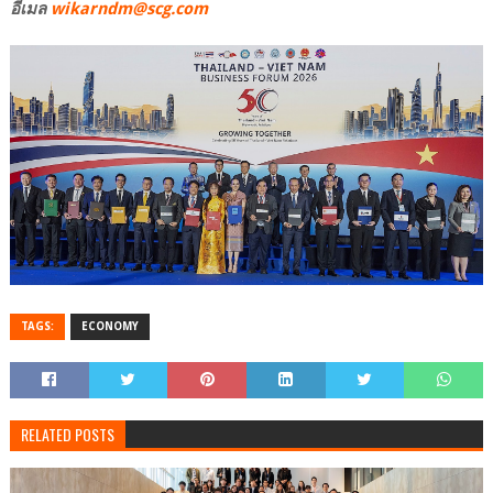
อีเมล
wikarndm@scg.com
TAGS:
ECONOMY
RELATED POSTS