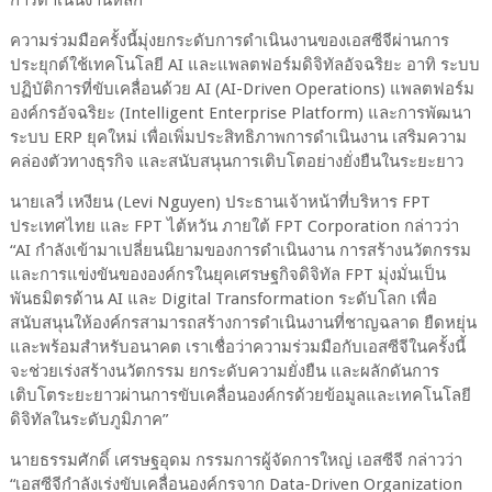
การดำเนินงานหลัก
ความร่วมมือครั้งนี้มุ่งยกระดับการดำเนินงานของเอสซีจีผ่านการ
ประยุกต์ใช้เทคโนโลยี
AI
และแพลตฟอร์มดิจิทัลอัจฉริยะ
อาทิ
ระบบ
ปฏิบัติการที่ขับเคลื่อนด้วย
AI (AI-Driven Operations)
แพลตฟอร์ม
องค์กรอัจฉริยะ
(
Intelligent Enterprise Platform)
และการพัฒนา
ระบบ
ERP
ยุคใหม่
เพื่อเพิ่มประสิทธิภาพการดำเนินงาน
เสริมความ
คล่องตัวทางธุรกิจ
และสนับสนุนการเติบโตอย่างยั่งยืนในระยะยาว
นายเลวี่
เหงียน
(
Levi Nguyen)
ประธานเจ้าหน้าที่บริหาร
FPT
ประเทศไทย
และ
FPT
ไต้หวัน
ภายใต้
FPT Corporation
กล่าวว่า
“
AI
กำลังเข้ามาเปลี่ยนนิยามของการดำเนินงาน
การสร้างนวัตกรรม
และการแข่งขันขององค์กรในยุคเศรษฐกิจดิจิทัล
FPT
มุ่งมั่นเป็น
พันธมิตรด้าน
AI
และ
Digital Transformation
ระดับโลก
เพื่อ
สนับสนุนให้องค์กรสามารถสร้างการดำเนินงานที่ชาญฉลาด
ยืดหยุ่น
และพร้อมสำหรับอนาคต
เราเชื่อว่าความร่วมมือกับเอสซีจีในครั้งนี้
จะช่วยเร่งสร้างนวัตกรรม
ยกระดับความยั่งยืน
และผลักดันการ
เติบโตระยะยาวผ่านการขับเคลื่อนองค์กรด้วยข้อมูลและเทคโนโลยี
ดิจิทัลในระดับภูมิภาค
”
นายธรรมศักดิ์
เศรษฐอุดม
กรรมการผู้จัดการใหญ่
เอสซีจี
กล่าวว่า
“
เอสซีจีกำลังเร่งขับเคลื่อนองค์กรจาก
Data-Driven Organization