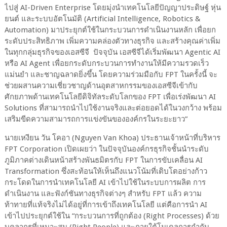
ไปสู่
AI-Driven Enterprise
โดยมุ่งนำเทคโนโลยีปัญญาประดิษฐ์
หุ่น
ยนต์
และระบบอัตโนมัติ
(
Artificial Intelligence, Robotics &
Automation)
มาประยุกต์ใช้ในกระบวนการดำเนินงานหลัก
เพื่อยก
ระดับประสิทธิภาพ
เพิ่มความคล่องตัวทางธุรกิจ
และสร้างคุณค่าเพิ่ม
ในทุกกลุ่มธุรกิจของเอสซีจี
ปัจจุบัน
เอสซีจีได้เริ่มพัฒนา
Agentic AI
หรือ
AI Agent
เพื่อยกระดับกระบวนการทำงานให้มีความรวดเร็ว
แม่นยำ
และชาญฉลาดยิ่งขึ้น
โดยความร่วมมือกับ
FPT
ในครั้งนี้
จะ
ช่วยผสานความเชี่ยวชาญด้านอุตสาหกรรมของเอสซีจีเข้ากับ
ศักยภาพด้านเทคโนโลยีดิจิทัลระดับโลกของ
FPT
เพื่อเร่งพัฒนา
AI
Solutions
ที่สามารถนำไปใช้งานจริงและต่อยอดได้ในวงกว้าง
พร้อม
เสริมขีดความสามารถการแข่งขันขององค์กรในระยะยาว
”
นายเหงียน วัน โคอา (
Nguyen Van Khoa)
ประธานเจ้าหน้าที่บริหาร
FPT Corporation
เปิดเผยว่า ในปัจจุบันองค์กรธุรกิจชั้นนำระดับ
ภูมิภาคต่างเดินหน้าสร้างพันธมิตรกับ
FPT
ในการขับเคลื่อน
AI
Transformation
ซึ่งสะท้อนให้เห็นถึงแนวโน้มที่เติบโตอย่างก้าว
กระโดดในการนำเทคโนโลยี
AI
เข้าไปใช้ในระบบการผลิต การ
ดำเนินงาน และฟังก์ชันทางธุรกิจต่างๆ สำหรับ
FPT
แล้ว ความ
ท้าทายที่แท้จริงไม่ได้อยู่ที่การเข้าถึงเทคโนโลยี แต่คือการนำ
AI
เข้าไปประยุกต์ใช้ใน
“
กระบวนการที่ถูกต้อง (
Right Processes)
ด้วย