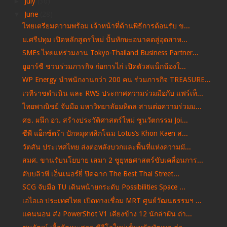
►
July
(30)
▼
June
(28)
ไทยเตรียมความพร้อม เจ้าหน้าที่ด้านพิธีการต้อนรับ ข...
ม.ศรีปทุม เปิดหลักสูตรใหม่ ปั้นทักษะอนาคตสู่อุตสาห...
SMEs ไทยแห่ร่วมงาน Tokyo-Thailand Business Partner...
ยูอาร์ซี ชวนร่วมภารกิจ ก่อการไก่ เปิดตัวสแน็กน้องใ...
WP Energy นำพนักงานกว่า 200 คน ร่วมภารกิจ TREASURE...
เวทีราชดำเนิน และ RWS ประกาศความร่วมมือกับ แฟร์เท็...
ไทยพาณิชย์ จับมือ มหาวิทยาลัยมหิดล สานต่อความร่วมม...
ศธ. ผนึก อว. สร้างประวัติศาสตร์ใหม่ ชูนวัตกรรม Joi...
ซีพี แอ็กซ์ตร้า ปักหมุดพลิกโฉม Lotus’s Khon Kaen ส...
วัตสัน ประเทศไทย ส่งต่อพลังบวกและพื้นที่แห่งความมั...
สมศ. ขานรับนโยบาย เสมา 2 ชูยุทธศาสตร์ขับเคลื่อนการ...
ดับบลิวพี เอ็นเนอร์ยี่ ปิดฉาก The Best Thai Street...
SCG จับมือ TU เดินหน้ายกระดับ Possibilities Space ...
เอไอเอ ประเทศไทย เปิดทางเชื่อม MRT ศูนย์วัฒนธรรมฯ ...
แคนนอน ส่ง PowerShot V1 เคียงข้าง 12 นักล่าฝัน ถ่า...