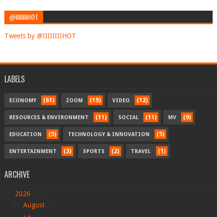
@IIIIIIIIHOT
Tweets by @IIIIIIIIHOT
LABELS
(61)
(15)
(12)
ECONOMY
ZOOM
VIDEO
(11)
(11)
(9)
RESOURCES & ENVIRONMENT
SOCIAL
MV
(5)
(5)
EDUCATION
TECHNOLOGY & INNOVATION
(3)
(2)
(1)
ENTERTAINMENT
SPORTS
TRAVEL
ARCHIVE
▼
2026
(102)
►
August
(5)