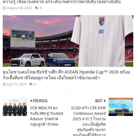
ความรู้ เชื่อมโยงตลาด ยกระดับเกษตรกรไทยให้เติบโตอย่างยั่งยืน
August 06, 2026
0
ฮุนไดชวนคนไทยเชียร์ช้างศึก ศึก ASEAN Hyundai Cup™ 2026 พร้อม
รับเสื้อทีมชาติไทยฤดูกาลใหม่ เมื่อไทยคว้าชัยเกมเหย้า
July 31, 2026
0
PREVIOUS
NEXT
SCB WEALTH ยก
SCGD คว้า CSR-DIW
ระดับ RM สู่ Trusted
Continuous Award
Advisor รุกตลาด
2025 จาก 5 โรงงาน
กลุ่มลูกค้า Prime
และเป็นผู้ผลิต
สุขภัณฑ์รายแรก
ของไทยที่ได้รับการ