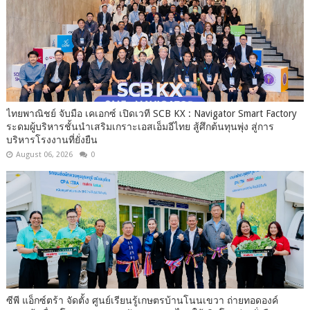
ไทยพาณิชย์ จับมือ เคเอกซ์ เปิดเวที SCB KX : Navigator Smart Factory
ระดมผู้บริหารชั้นนำเสริมเกราะเอสเอ็มอีไทย สู้ศึกต้นทุนพุ่ง สู่การ
บริหารโรงงานที่ยั่งยืน
August 06, 2026
0
ซีพี แอ็กซ์ตร้า จัดตั้ง ศูนย์เรียนรู้เกษตรบ้านโนนเขวา ถ่ายทอดองค์