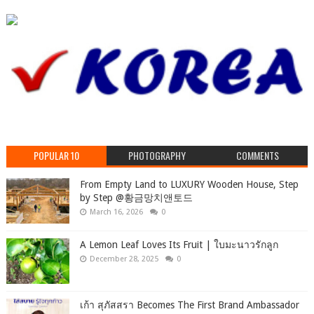
POPULAR 10
PHOTOGRAPHY
COMMENTS
From Empty Land to LUXURY Wooden House, Step
by Step ‪@황금망치앤토드
March 16, 2026
0
A Lemon Leaf Loves Its Fruit | ใบมะนาวรักลูก
December 28, 2025
0
เก้า สุภัสสรา Becomes The First Brand Ambassador