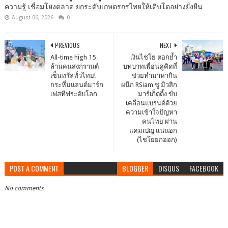
ความรู้ เชื่อมโยงตลาด ยกระดับเกษตรกรไทยให้เติบโตอย่างยั่งยืน
August 06, 2026
0
PREVIOUS
NEXT
All-time high 15
เงินไชโย ตอกย้ำ
ล้านคนสงกรานต์
บทบาทเพื่อนคู่คิดที่
เซ็นทรัลทั่วไทย!
ช่วยทำมาหากิน
กระหึ่มแลนด์มาร์ก
ผนึก RSiam ชู มิวสิก
เฟสทีฟระดับโลก
มาร์เก็ตติ้ง ขับ
เคลื่อนแบรนด์ด้วย
ความเข้าใจปัญหา
คนไทย ผ่าน
แคมเปญ แน่นอก
(ไชโยยกออก)
POST A COMMENT
BLOGGER
DISQUS
FACEBOOK
No comments