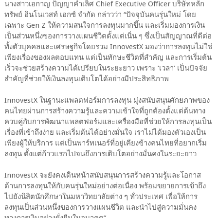
นางสาวเอกาญ ปัญญาคำเลิศ Chief Executive Officer บริษัทหลัก
ทรัพย์ อินโนเวสท์ เอกซ์ จำกัด กล่าวว่า “ปัจจุบันคนรุ่นใหม่ โดย
เฉพาะ Gen Z ให้ความสนใจการลงทุนมากขึ้น และเริ่มมองการเงิน
เป็นส่วนหนึ่งของการวางแผนชีวิตตั้งแต่เนิ่น ๆ ซึ่งเป็นสัญญาณที่ดีต่อ
ทั้งตัวบุคคลและเศรษฐกิจโดยรวม InnovestX มองว่าการลงทุนไม่ใช่
เพียงเรื่องของผลตอบแทน แต่เป็นทักษะชีวิตที่สำคัญ และการเริ่มต้น
เร็วจะช่วยสร้างความได้เปรียบในระยะยาว เพราะ ‘เวลา’ เป็นปัจจัย
สำคัญที่ช่วยให้เงินลงทุนเติบโตได้อย่างมีประสิทธิภาพ
InnovestX ในฐานะแพลตฟอร์มการลงทุน มุ่งสนับสนุนศักยภาพของ
คนไทยผ่านการสร้างความรู้และความเข้าใจที่ถูกต้องตั้งแต่ต้นทาง
ควบคู่กับการพัฒนาแพลตฟอร์มและเครื่องมือที่ช่วยให้การลงทุนเป็น
เรื่องที่เข้าถึงง่าย และเริ่มต้นได้อย่างมั่นใจ เราไม่ได้มองตัวเองเป็น
เพียงผู้ให้บริการ แต่เป็นพาร์ทเนอร์ที่อยู่เคียงข้างคนไทยที่อยากเริ่ม
ลงทุน ตั้งแต่ก้าวแรกไปจนถึงการเติบโตอย่างมั่นคงในระยะยาว
InnovestX จะยังคงเดินหน้าสนับสนุนการสร้างความรู้และโอกาส
ด้านการลงทุนให้กับคนรุ่นใหม่อย่างต่อเนื่อง พร้อมขยายการเข้าถึง
ไปยังนิสิตนักศึกษาในมหาวิทยาลัยต่าง ๆ ทั่วประเทศ เพื่อให้การ
ลงทุนเป็นส่วนหนึ่งของการวางแผนชีวิต และนำไปสู่ความมั่นคง
ทางการเงินอย่างยั่งยืนในอนาคต”