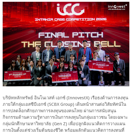
บริษัทหลักทรัพย์ อินโนเวสท์ เอกซ์ (InnovestX) เรือธงด้านการลงทุน
ภายใต้กลุ่มเอสซีบีเอกซ์ (SCBX Group) เดินหน้าสานต่อวิสัยทัศน์ใน
การปลดล็อกศักยภาพการลงทุนของคนไทย ผ่านการสนับสนุน
กิจกรรมด้านความรู้ทางการเงินการลงทุนในกลุ่มเยาวชน โดยเฉพาะ
กลุ่มนักศึกษามหาวิทยาลัย (Gen Z) เพื่อปลูกฝังแนวคิดการวางแผน
การเงินตั้งแต่ช่วงเริ่มต้นของชีวิต พร้อมผลักดันแนวคิดการลงทุนที่