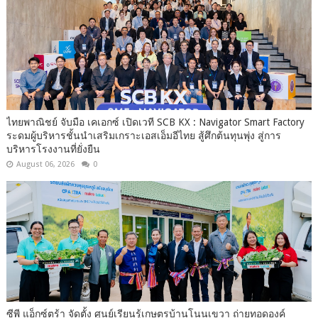
ไทยพาณิชย์ จับมือ เคเอกซ์ เปิดเวที SCB KX : Navigator Smart Factory
ระดมผู้บริหารชั้นนำเสริมเกราะเอสเอ็มอีไทย สู้ศึกต้นทุนพุ่ง สู่การ
บริหารโรงงานที่ยั่งยืน
August 06, 2026
0
ซีพี แอ็กซ์ตร้า จัดตั้ง ศูนย์เรียนรู้เกษตรบ้านโนนเขวา ถ่ายทอดองค์