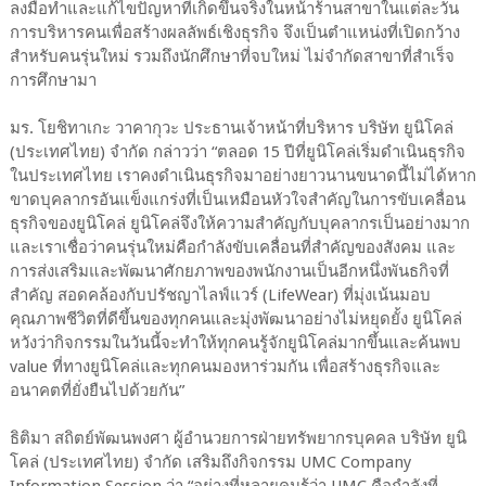
ลงมือทำและแก้ไขปัญหาที่เกิดขึ้นจริงในหน้าร้านสาขาในแต่ละวัน
การบริหารคนเพื่อสร้างผลลัพธ์เชิงธุรกิจ จึงเป็นตำแหน่งที่เปิดกว้าง
สำหรับคนรุ่นใหม่ รวมถึงนักศึกษาที่จบใหม่ ไม่จำกัดสาขาที่สำเร็จ
การศึกษามา
มร. โยชิทาเกะ วาคากุวะ ประธานเจ้าหน้าที่บริหาร บริษัท ยูนิโคล่
(ประเทศไทย) จำกัด กล่าวว่า “ตลอด 15 ปีที่ยูนิโคล่เริ่มดำเนินธุรกิจ
ในประเทศไทย เราคงดำเนินธุรกิจมาอย่างยาวนานขนาดนี้ไม่ได้หาก
ขาดบุคลากรอันแข็งแกร่งที่เป็นเหมือนหัวใจสำคัญในการขับเคลื่อน
ธุรกิจของยูนิโคล่ ยูนิโคล่จึงให้ความสำคัญกับบุคลากรเป็นอย่างมาก
และเราเชื่อว่าคนรุ่นใหม่คือกำลังขับเคลื่อนที่สำคัญของสังคม และ
การส่งเสริมและพัฒนาศักยภาพของพนักงานเป็นอีกหนึ่งพันธกิจที่
สำคัญ สอดคล้องกับปรัชญาไลฟ์แวร์ (LifeWear) ที่มุ่งเน้นมอบ
คุณภาพชีวิตที่ดีขึ้นของทุกคนและมุ่งพัฒนาอย่างไม่หยุดยั้ง ยูนิโคล่
หวังว่ากิจกรรมในวันนี้จะทำให้ทุกคนรู้จักยูนิโคล่มากขึ้นและค้นพบ
value ที่ทางยูนิโคล่และทุกคนมองหาร่วมกัน เพื่อสร้างธุรกิจและ
อนาคตที่ยั่งยืนไปด้วยกัน”
ธิติมา สถิตย์พัฒนพงศา ผู้อำนวยการฝ่ายทรัพยากรบุคคล บริษัท ยูนิ
โคล่ (ประเทศไทย) จำกัด เสริมถึงกิจกรรม UMC Company
Information Session ว่า “อย่างที่หลายคนรู้ว่า UMC คือกำลังที่