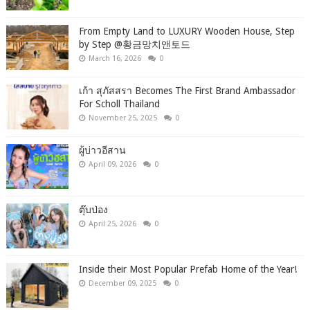
From Empty Land to LUXURY Wooden House, Step
by Step ‪@황금망치앤토드
March 16, 2026
0
เก้า สุภัสสรา Becomes The First Brand Ambassador
For Scholl Thailand
November 25, 2025
0
ผู้บ่าวอีสาน
April 09, 2026
0
ตุ๊บป่อง
April 25, 2026
0
Inside their Most Popular Prefab Home of the Year!
December 09, 2025
0