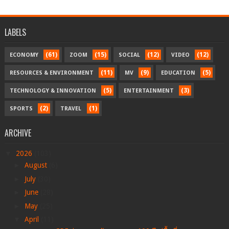
LABELS
(61)
(15)
(12)
(12)
ECONOMY
ZOOM
SOCIAL
VIDEO
(11)
(9)
(5)
RESOURCES & ENVIRONMENT
MV
EDUCATION
(5)
(3)
TECHNOLOGY & INNOVATION
ENTERTAINMENT
(2)
(1)
SPORTS
TRAVEL
ARCHIVE
▼
2026
(103)
►
August
(6)
►
July
(30)
►
June
(28)
►
May
(25)
▼
April
(11)