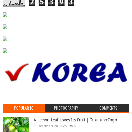
2
5
3
9
3
POPULAR 10
PHOTOGRAPHY
COMMENTS
A Lemon Leaf Loves Its Fruit | ใบมะนาวรักลูก
December 28, 2025
0